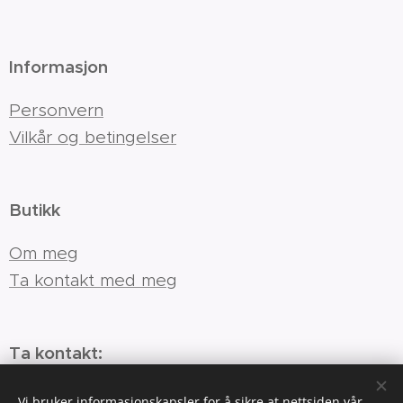
Informasjon
Personvern
Vilkår og betingelser
Butikk
Om meg
Ta kontakt med meg
Ta kontakt:
Mgislost@hotmail.com
Vi bruker informasjonskapsler for å sikre at nettsiden vår