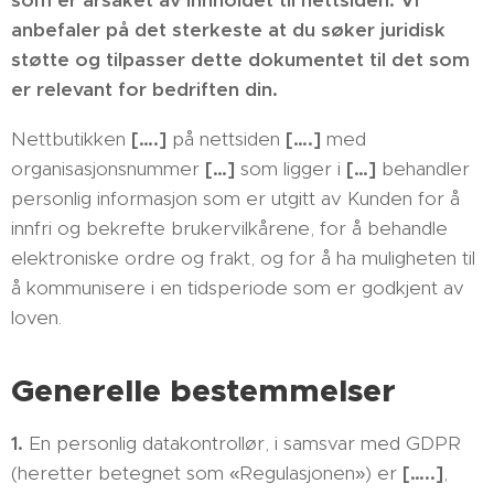
som er årsaket av innholdet til nettsiden. Vi
anbefaler på det sterkeste at du søker juridisk
støtte og tilpasser dette dokumentet til det som
er relevant for bedriften din.
Nettbutikken
[….]
på nettsiden
[….]
med
organisasjonsnummer
[…]
som ligger i
[…]
behandler
personlig informasjon som er utgitt av Kunden for å
innfri og bekrefte brukervilkårene, for å behandle
elektroniske ordre og frakt, og for å ha muligheten til
å kommunisere i en tidsperiode som er godkjent av
loven.
Generelle bestemmelser
1.
En personlig datakontrollør, i samsvar med GDPR
(heretter betegnet som «Regulasjonen») er
[…..]
,